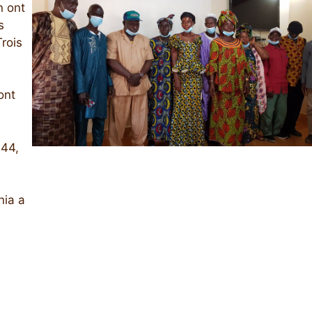
n ont
s
rois
ont
 44,
nia a