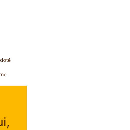
 doté
rne.
i,