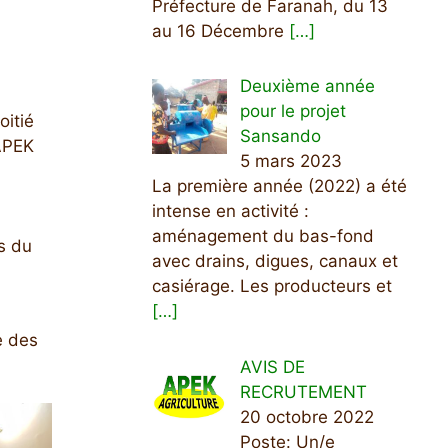
Préfecture de Faranah, du 13
au 16 Décembre
[…]
Deuxième année
pour le projet
itié
Sansando
’APEK
5 mars 2023
La première année (2022) a été
intense en activité :
aménagement du bas-fond
ns du
avec drains, digues, canaux et
casiérage. Les producteurs et
[…]
e des
AVIS DE
RECRUTEMENT
20 octobre 2022
Poste: Un/e