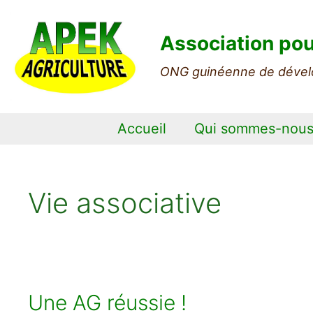
Aller
au
Association pou
contenu
ONG guinéenne de dével
Accueil
Qui sommes-nou
Vie associative
Une AG réussie !